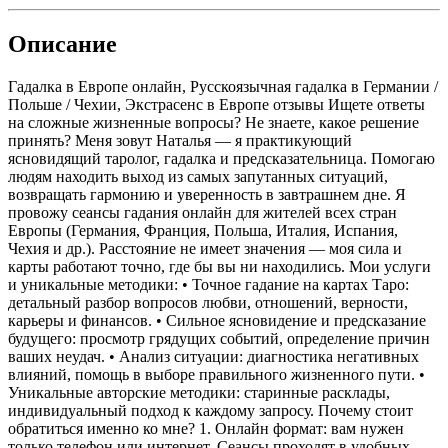
Описание
Гадалка в Европе онлайн, Русскоязычная гадалка в Германии /
Польше / Чехии, Экстрасенс в Европе отзывы Ищете ответы
на сложные жизненные вопросы? Не знаете, какое решение
принять? Меня зовут Наталья — я практикующий
ясновидящий таролог, гадалка и предсказательница. Помогаю
людям находить выход из самых запутанных ситуаций,
возвращать гармонию и уверенность в завтрашнем дне. Я
провожу сеансы гадания онлайн для жителей всех стран
Европы (Германия, Франция, Польша, Италия, Испания,
Чехия и др.). Расстояние не имеет значения — моя сила и
карты работают точно, где бы вы ни находились. Мои услуги
и уникальные методики: • Точное гадание на картах Таро:
детальный разбор вопросов любви, отношений, верности,
карьеры и финансов. • Сильное ясновидение и предсказание
будущего: просмотр грядущих событий, определение причин
ваших неудач. • Анализ ситуации: диагностика негативных
влияний, помощь в выборе правильного жизненного пути. •
Уникальные авторские методики: старинные расклады,
индивидуальный подход к каждому запросу. Почему стоит
обратиться именно ко мне? 1. Онлайн формат: вам нужен
только телефон или интернет. Сеансы проходят в удобных