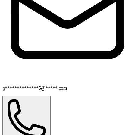
g**************5@*****.com