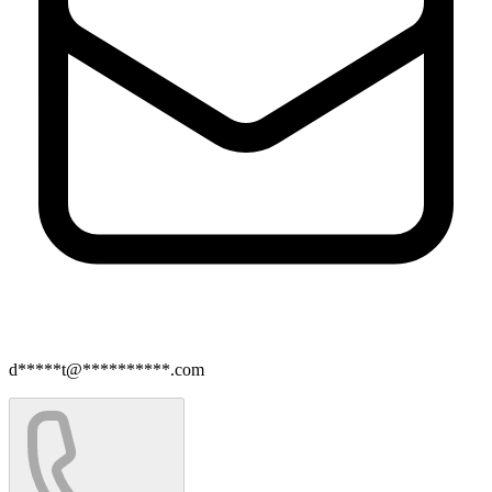
d*****t@**********.com