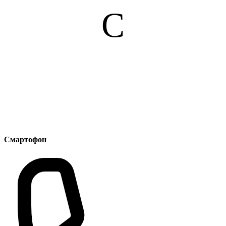
С
Смартофон