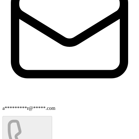
a*********r@*****.com