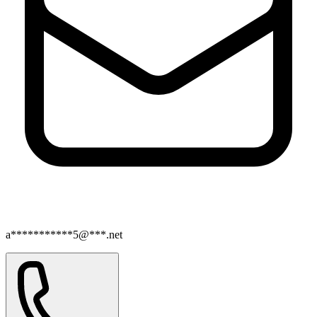
a***********5@***.net