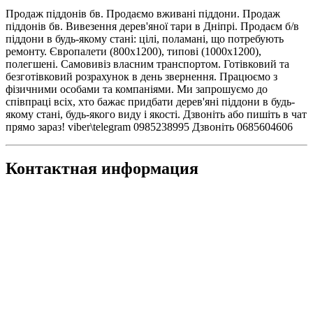
Продаж піддонів бв. Продаємо вживані піддони. Продаж
піддонів бв. Вивезення дерев'яної тари в Дніпрі. Продаєм б/в
піддони в будь-якому стані: цілі, поламані, що потребують
ремонту. Європалети (800х1200), типові (1000х1200),
полегшені. Самовивіз власним транспортом. Готівковий та
безготівковий розрахунок в день звернення. Працюємо з
фізичними особами та компаніями. Ми запрошуємо до
співпраці всіх, хто бажає придбати дерев'яні піддони в будь-
якому стані, будь-якого виду і якості. Дзвоніть або пишіть в чат
прямо зараз! viber\telegram 0985238995 Дзвоніть 0685604606
Контактная информация