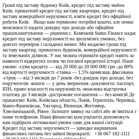
Гроші під заставу будинку Київ, кредит під заставу майна
Київ, приватний кредит під заставу квартири, кредит під
заставу комерційної нерухомості, взяти кредит без офіційної
роботи Київ. Якщо вам терміново потрібні кошти, але немає
можливості надати довідку про доходи або офіційне
працевлаштування — рішення є. Компанія Status Finance надає
кредит під заставу нерухомості на зрозумілих умовах, без
довгих перевірок і складних вимог. Ми видаємо гроші під
заставу квартир, приватних будинків, комерційної нерухомості
та земельних ділянок. У нас можна отримати кредит навіть за
наявності відкритих позик чи поганої кредитної історії. Наші
умови: -сума кредиту — від 20 000 до 20 000 000 грн -до 80%
від вартості нерухомості -ставка — 1,5% щомісяця, фіксована
-строк — від 3 місяців до 7 років -без довідок про доходи, без
поручителів -кошти — у день звернення -документи: паспорт,
ІПН, право власності на нерухомість -можлива відстрочка
платежу до 3 місяців -дострокове погашення — без комісій Де
працюємо: Київ, Київська область, Львів, Тернопіль, Чернівці,
Івано-Франківськ, Ужгород, Вінниця, Житомир,
Хмельницький, Рівне. Залиште заявку на сайті або зв’яжіться з
нами телефоном. Наші фінансові консультанти допоможуть
вам підібрати оптимальні умови саме для вашої ситуації.
Кредит під заставу нерухомості — швидке вирішення
фінансових питань без зайвої бюрократії. +38 067 182-1111