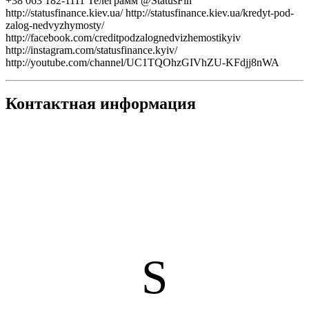
+38 063 182-1111 Телеграмм @StatusFin
http://statusfinance.kiev.ua/ http://statusfinance.kiev.ua/kredyt-pod-
zalog-nedvyzhymosty/
http://facebook.com/creditpodzalognedvizhemostikyiv
http://instagram.com/statusfinance.kyiv/
http://youtube.com/channel/UC1TQOhzGIVhZU-KFdjj8nWA
Контактная информация
S