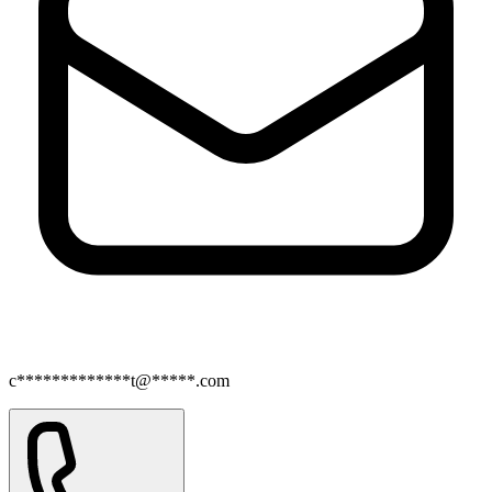
c*************t@*****.com