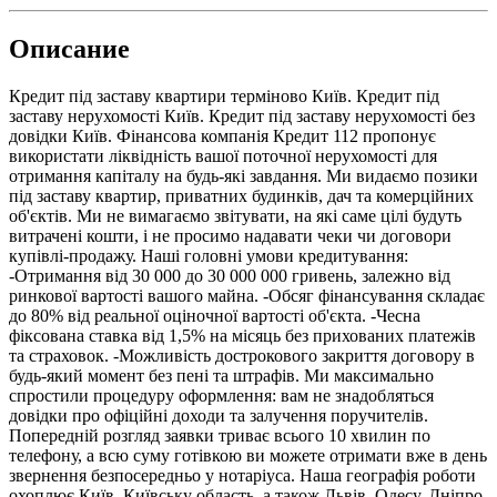
Описание
Кредит під заставу квартири терміново Київ. Кредит під
заставу нерухомості Київ. Кредит під заставу нерухомості без
довідки Київ. Фінансова компанія Кредит 112 пропонує
використати ліквідність вашої поточної нерухомості для
отримання капіталу на будь-які завдання. Ми видаємо позики
під заставу квартир, приватних будинків, дач та комерційних
об'єктів. Ми не вимагаємо звітувати, на які саме цілі будуть
витрачені кошти, і не просимо надавати чеки чи договори
купівлі-продажу. Наші головні умови кредитування:
-Отримання від 30 000 до 30 000 000 гривень, залежно від
ринкової вартості вашого майна. -Обсяг фінансування складає
до 80% від реальної оціночної вартості об'єкта. -Чесна
фіксована ставка від 1,5% на місяць без прихованих платежів
та страховок. -Можливість дострокового закриття договору в
будь-який момент без пені та штрафів. Ми максимально
спростили процедуру оформлення: вам не знадобляться
довідки про офіційні доходи та залучення поручителів.
Попередній розгляд заявки триває всього 10 хвилин по
телефону, а всю суму готівкою ви можете отримати вже в день
звернення безпосередньо у нотаріуса. Наша географія роботи
охоплює Київ, Київську область, а також Львів, Одесу, Дніпро,