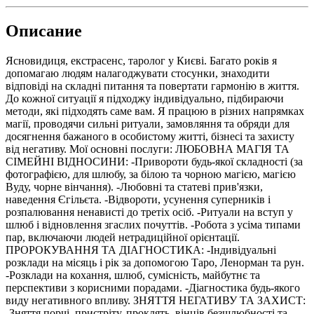
Описание
Ясновидиця, екстрасенс, таролог у Києві. Багато років я
допомагаю людям налагоджувати стосунки, знаходити
відповіді на складні питання та повертати гармонію в життя.
До кожної ситуації я підходжу індивідуально, підбираючи
методи, які підходять саме вам. Я працюю в різних напрямках
магії, проводячи сильні ритуали, замовляння та обряди для
досягнення бажаного в особистому житті, бізнесі та захисту
від негативу. Мої основні послуги: ЛЮБОВНА МАГІЯ ТА
СІМЕЙНІ ВІДНОСИНИ: -Привороти будь-якої складності (за
фотографією, для шлюбу, за білою та чорною магією, магією
Вуду, чорне вінчання). -Любовні та статеві прив'язки,
наведення Єгільєта. -Відвороти, усунення суперників і
розпалювання ненависті до третіх осіб. -Ритуали на вступ у
шлюб і відновлення згаслих почуттів. -Робота з усіма типами
пар, включаючи людей нетрадиційної орієнтації.
ПРОРОКУВАННЯ ТА ДІАГНОСТИКА: -Індивідуальні
розклади на місяць і рік за допомогою Таро, Ленорман та рун.
-Розклади на кохання, шлюб, сумісність, майбутнє та
перспективи з корисними порадами. -Діагностика будь-якого
виду негативного впливу. ЗНЯТТЯ НЕГАТИВУ ТА ЗАХИСТ:
-Зняття порчі, пристріту, проклять, вінців безшлюбності та