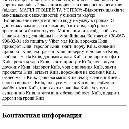
чорних каналів. -Покарання ворогів та повернення негативу
(відкат). МАГІЯ ГРОШЕЙ ТА УСПІХУ: -Відкриття шляхів та
максимальних можливостей у бізнесі та кар'єрі.
-Встановлення енергетичного коду на удачу в грошах. Я
допоможу вам досягти кохання, багатства, кар'єрного
зростання та благополуччя. Мої знання та досвід зроблять
ваше життя щасливішим і гармонійнішим. Контакти: +38-067-
990-02-01 або пишіть у Viber. маг Київ, ворожка Київ,
приворот Київ, таролог Київ, зняти порчу Київ, сильний
приворот Київ, екстрасенс Київ, повернути чоловіка Київ,
любовна магія Київ, допомога мага Київ, приворот по фото
Київ, розклад таро Київ, зняти пристріт Київ, повернути
дружину Київ, відворот Київ, чорне вінчання Київ, зняти
прокляття Київ, егільєт Київ, ворожіння на кохання Київ,
бізнес-магія Київ, грошова магія Київ, екстрасенси в Києві,
сильна ворожка Київ, послуги мага в Києві, передбачення
майбутнього Київ, прив'язати чоловіка Київ, усунути
суперницю Київ, зняття вінця безшлюбності Київ, відкрити
дороги на гроші Київ
Контактная информация