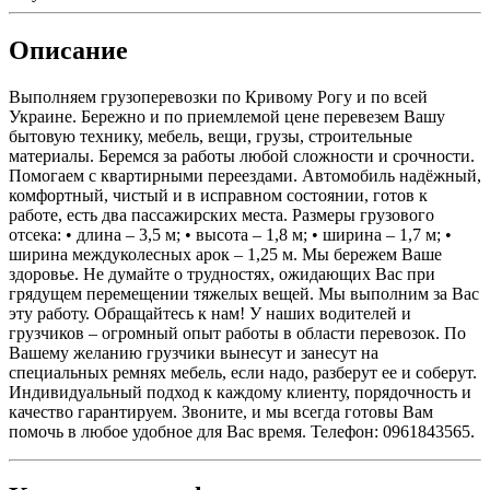
Описание
Выполняем грузоперевозки по Кривому Рогу и по всей
Украине. Бережно и по приемлемой цене перевезем Вашу
бытовую технику, мебель, вещи, грузы, строительные
материалы. Беремся за работы любой сложности и срочности.
Помогаем с квартирными переездами. Автомобиль надёжный,
комфортный, чистый и в исправном состоянии, готов к
работе, есть два пассажирских места. Размеры грузового
отсека: • длина – 3,5 м; • высота – 1,8 м; • ширина – 1,7 м; •
ширина междуколесных арок – 1,25 м. Мы бережем Ваше
здоровье. Не думайте о трудностях, ожидающих Вас при
грядущем перемещении тяжелых вещей. Мы выполним за Вас
эту работу. Обращайтесь к нам! У наших водителей и
грузчиков – огромный опыт работы в области перевозок. По
Вашему желанию грузчики вынесут и занесут на
специальных ремнях мебель, если надо, разберут ее и соберут.
Индивидуальный подход к каждому клиенту, порядочность и
качество гарантируем. Звоните, и мы всегда готовы Вам
помочь в любое удобное для Вас время. Телефон: 0961843565.