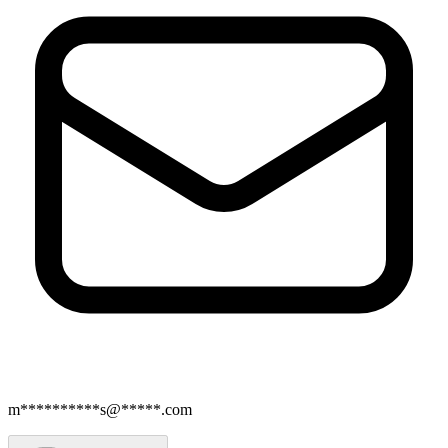
m**********s@*****.com