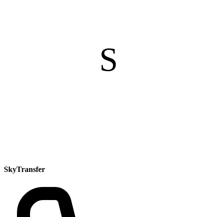
S
SkyTransfer