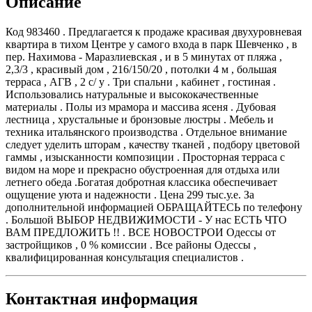
Описание
Код 983460 . Предлагается к продаже красивая двухуровневая
квартира в тихом Центре у самого входа в парк Шевченко , в
пер. Нахимова - Маразлиевская , и в 5 минутах от пляжа ,
2,3/3 , красивый дом , 216/150/20 , потолки 4 м , большая
терраса , АГВ , 2 с/ у . Три спальни , кабинет , гостиная .
Использовались натуральные и высококачественные
материалы . Полы из мрамора и массива ясеня . Дубовая
лестница , хрустальные и бронзовые люстры . Мебель и
техника итальянского производства . Отдельное внимание
следует уделить шторам , качеству тканей , подбору цветовой
гаммы , изысканности композиции . Просторная терраса с
видом на море и прекрасно обустроенная для отдыха или
летнего обеда .Богатая добротная классика обеспечивает
ощущение уюта и надежности . Цена 299 тыс.у.е. За
дополнительной информацией ОБРАЩАЙТЕСЬ по телефону
. Большой ВЫБОР НЕДВИЖИМОСТИ - У нас ЕСТЬ ЧТО
ВАМ ПРЕДЛОЖИТЬ !! . ВСЕ НОВОСТРОИ Одессы от
застройщиков , 0 % комиссии . Все районы Одессы ,
квалифицированная консультация специалистов .
Контактная информация