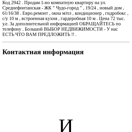
Код 2942 . Продам 1-но комнатную квартиру на ул.
Среднефонтанская - ЖК " Чудо-город " , 19/24 , новый дом ,
61/16/38 . Евро.ремонт , окна м/пл , кондиционер , гидробокс ,
с/у 10 м , встроенная кухня , гардеробная 10 м . Цена 72 тыс.
у.е. За дополнительной информацией ОБРАЩАЙТЕСЬ по
телефону . Большой ВЫБОР НЕДВИЖИМОСТИ - У нас
ЕСТЬ ЧТО ВАМ ПРЕДЛОЖИТЬ !! .
Контактная информация
И