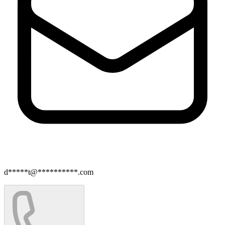
d*****t@**********.com