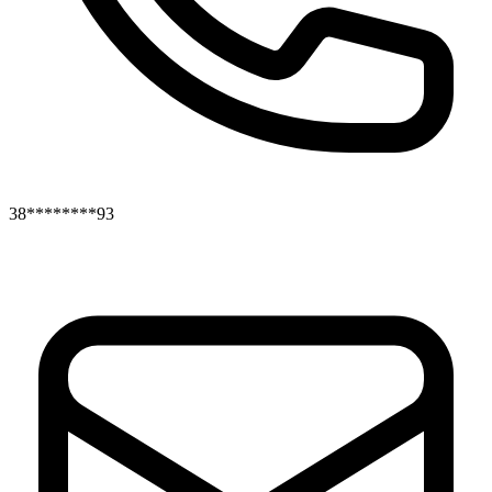
38********93