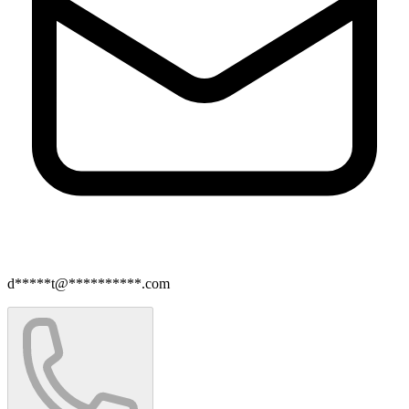
d*****t@**********.com