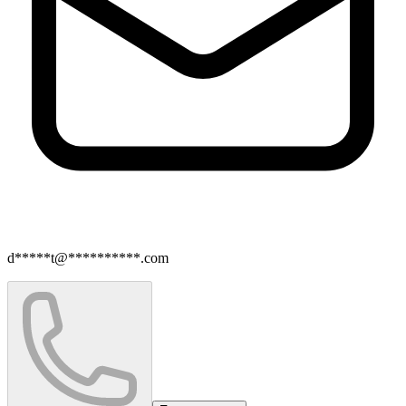
d*****t@**********.com