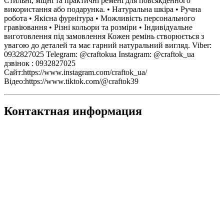
Стильні, міцні та практичні ремені для повсякденного
використання або подарунка. • Натуральна шкіра • Ручна
робота • Якісна фурнітура • Можливість персонального
гравіювання • Різні кольори та розміри • Індивідуальне
виготовлення під замовлення Кожен ремінь створюється з
увагою до деталей та має гарний натуральний вигляд. Viber:
0932827025 Telegram: @craftokua Instagram: @craftok_ua
дзвінок : 0932827025
Сайт:https://www.instagram.com/craftok_ua/
Відео:https://www.tiktok.com/@craftok39
Контактная информация