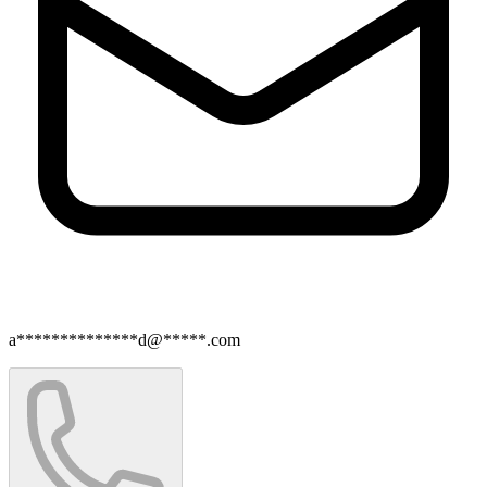
a**************d@*****.com