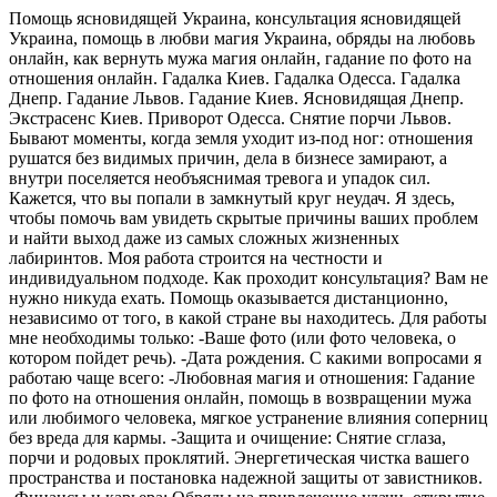
Помощь ясновидящей Украина, консультация ясновидящей
Украина, помощь в любви магия Украина, обряды на любовь
онлайн, как вернуть мужа магия онлайн, гадание по фото на
отношения онлайн. Гадалка Киев. Гадалка Одесса. Гадалка
Днепр. Гадание Львов. Гадание Киев. Ясновидящая Днепр.
Экстрасенс Киев. Приворот Одесса. Снятие порчи Львов.
Бывают моменты, когда земля уходит из-под ног: отношения
рушатся без видимых причин, дела в бизнесе замирают, а
внутри поселяется необъяснимая тревога и упадок сил.
Кажется, что вы попали в замкнутый круг неудач. Я здесь,
чтобы помочь вам увидеть скрытые причины ваших проблем
и найти выход даже из самых сложных жизненных
лабиринтов. Моя работа строится на честности и
индивидуальном подходе. Как проходит консультация? Вам не
нужно никуда ехать. Помощь оказывается дистанционно,
независимо от того, в какой стране вы находитесь. Для работы
мне необходимы только: -Ваше фото (или фото человека, о
котором пойдет речь). -Дата рождения. С какими вопросами я
работаю чаще всего: -Любовная магия и отношения: Гадание
по фото на отношения онлайн, помощь в возвращении мужа
или любимого человека, мягкое устранение влияния соперниц
без вреда для кармы. -Защита и очищение: Снятие сглаза,
порчи и родовых проклятий. Энергетическая чистка вашего
пространства и постановка надежной защиты от завистников.