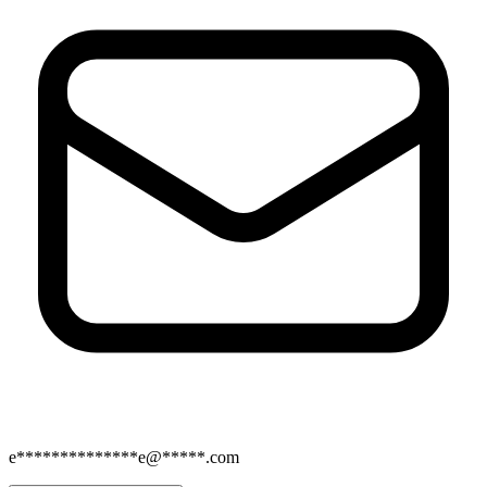
e**************e@*****.com