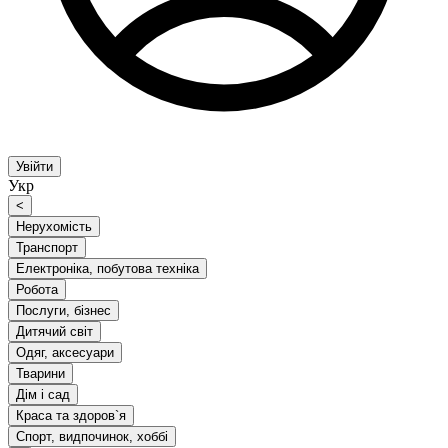
Увійти
Укр
<
Нерухомість
Транспорт
Електроніка, побутова техніка
Робота
Послуги, бізнес
Дитячий світ
Одяг, аксесуари
Тварини
Дім і сад
Краса та здоров`я
Спорт, видпочинок, хоббі