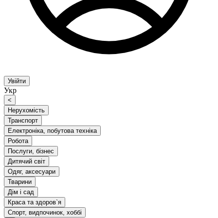
Увійти
Укр
<
Нерухомість
Транспорт
Електроніка, побутова техніка
Робота
Послуги, бізнес
Дитячий світ
Одяг, аксесуари
Тварини
Дім і сад
Краса та здоров`я
Спорт, видпочинок, хоббі