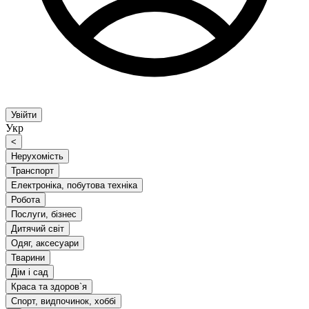
Увійти
Укр
<
Нерухомість
Транспорт
Електроніка, побутова техніка
Робота
Послуги, бізнес
Дитячий світ
Одяг, аксесуари
Тварини
Дім і сад
Краса та здоров`я
Спорт, видпочинок, хоббі