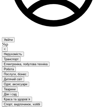
Увійти
Укр
<
Нерухомість
Транспорт
Електроніка, побутова техніка
Робота
Послуги, бізнес
Дитячий світ
Одяг, аксесуари
Тварини
Дім і сад
Краса та здоров`я
Спорт, видпочинок, хоббі