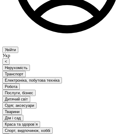
Увійти
Укр
<
Нерухомість
Транспорт
Електроніка, побутова техніка
Робота
Послуги, бізнес
Дитячий світ
Одяг, аксесуари
Тварини
Дім і сад
Краса та здоров`я
Спорт, видпочинок, хоббі