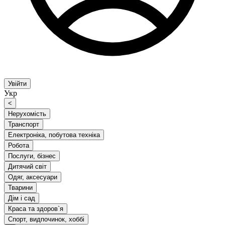
Увійти
Укр
<
Нерухомість
Транспорт
Електроніка, побутова техніка
Робота
Послуги, бізнес
Дитячий світ
Одяг, аксесуари
Тварини
Дім і сад
Краса та здоров`я
Спорт, видпочинок, хоббі