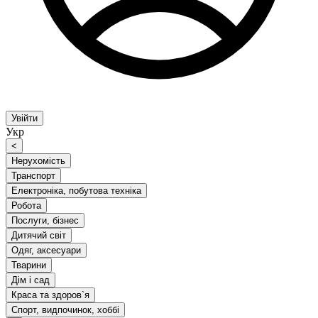
Увійти
Укр
<
Нерухомість
Транспорт
Електроніка, побутова техніка
Робота
Послуги, бізнес
Дитячий світ
Одяг, аксесуари
Тварини
Дім і сад
Краса та здоров`я
Спорт, видпочинок, хоббі