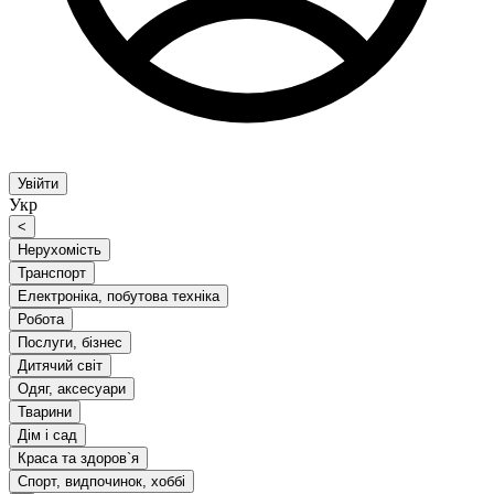
Увійти
Укр
<
Нерухомість
Транспорт
Електроніка, побутова техніка
Робота
Послуги, бізнес
Дитячий світ
Одяг, аксесуари
Тварини
Дім і сад
Краса та здоров`я
Спорт, видпочинок, хоббі