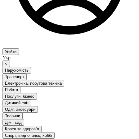
Увійти
Укр
<
Нерухомість
Транспорт
Електроніка, побутова техніка
Робота
Послуги, бізнес
Дитячий світ
Одяг, аксесуари
Тварини
Дім і сад
Краса та здоров`я
Спорт, видпочинок, хоббі