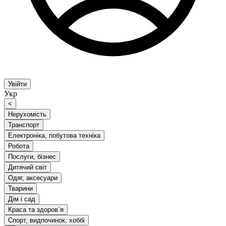
Увійти
Укр
<
Нерухомість
Транспорт
Електроніка, побутова техніка
Робота
Послуги, бізнес
Дитячий світ
Одяг, аксесуари
Тварини
Дім і сад
Краса та здоров`я
Спорт, видпочинок, хоббі