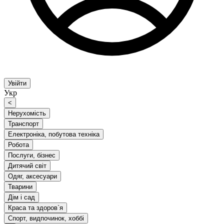
Увійти
Укр
<
Нерухомість
Транспорт
Електроніка, побутова техніка
Робота
Послуги, бізнес
Дитячий світ
Одяг, аксесуари
Тварини
Дім і сад
Краса та здоров`я
Спорт, видпочинок, хоббі