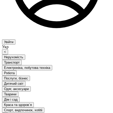
Увійти
Укр
<
Нерухомість
Транспорт
Електроніка, побутова техніка
Робота
Послуги, бізнес
Дитячий світ
Одяг, аксесуари
Тварини
Дім і сад
Краса та здоров`я
Спорт, видпочинок, хоббі