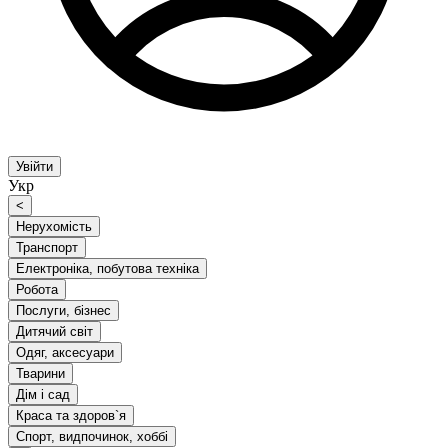
Увійти
Укр
<
Нерухомість
Транспорт
Електроніка, побутова техніка
Робота
Послуги, бізнес
Дитячий світ
Одяг, аксесуари
Тварини
Дім і сад
Краса та здоров`я
Спорт, видпочинок, хоббі