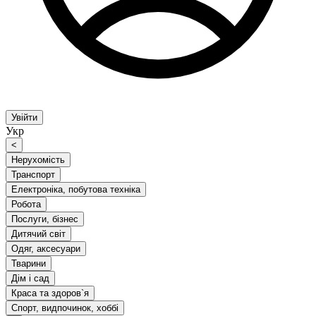
Увійти
Укр
<
Нерухомість
Транспорт
Електроніка, побутова техніка
Робота
Послуги, бізнес
Дитячий світ
Одяг, аксесуари
Тварини
Дім і сад
Краса та здоров`я
Спорт, видпочинок, хоббі