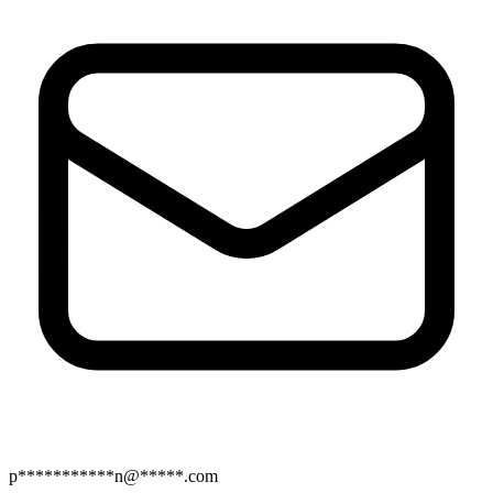
p***********n@*****.com