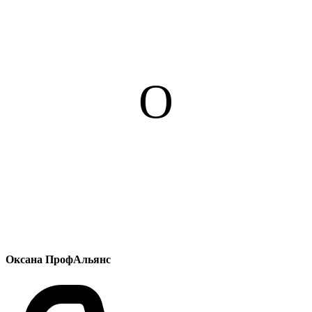
О
Оксана ПрофАльянс