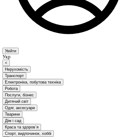
Увійти
Укр
<
Нерухомість
Транспорт
Електроніка, побутова техніка
Робота
Послуги, бізнес
Дитячий світ
Одяг, аксесуари
Тварини
Дім і сад
Краса та здоров`я
Спорт, видпочинок, хоббі