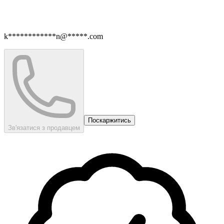
k************n@*****.com
Поскаржитись
Зв'язатися з продавцем