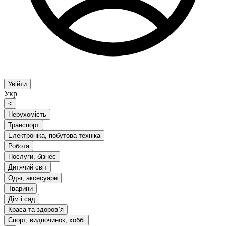
Увійти
Укр
<
Нерухомість
Транспорт
Електроніка, побутова техніка
Робота
Послуги, бізнес
Дитячий світ
Одяг, аксесуари
Тварини
Дім і сад
Краса та здоров`я
Спорт, видпочинок, хоббі