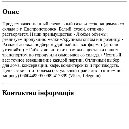
Опис
Продаем качественный свекольный сахар-песок напрямую со
склада в г. Днепропетровск. Белый, сухой, отлично
растворяется. Наши преимущества: • Любые объемы:
реализуем продукцию мелким/крупным оптом и в розницу. •
Разная фасовка: подберем удобный для вас формат (детали
уточняйте). • Гибкая логистика: возможна доставка нашим
транспортом по городу или самовывоз со склада. • Честный
вес: точное взвешивание каждой партии. Отличный выбор
для дома, консервации, кафе, кондитерских и производств.
Цены: зависят от объема (актуальный прайс-лист скинем по
запросу) 0660449995 0982417399 (Viber, Telegram)
Контактна інформація