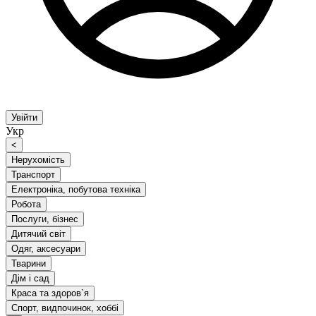
Увійти
Укр
<
Нерухомість
Транспорт
Електроніка, побутова техніка
Робота
Послуги, бізнес
Дитячий світ
Одяг, аксесуари
Тварини
Дім і сад
Краса та здоров`я
Спорт, видпочинок, хоббі