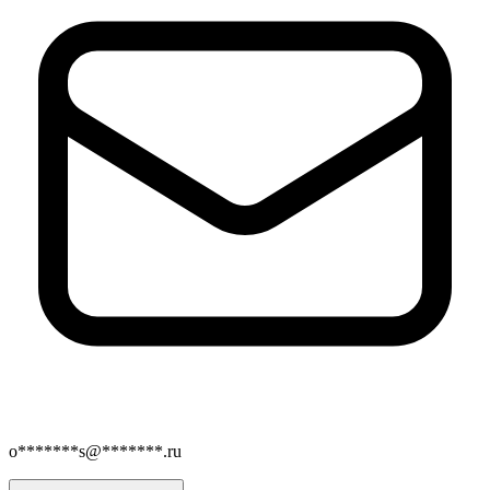
o*******s@*******.ru