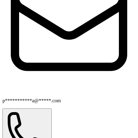
p***********a@*****.com