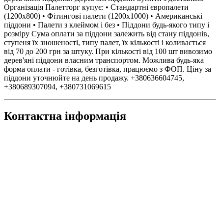
Організація Палетторг купує: • Стандартні європалети
(1200x800) • Фітингові палети (1200x1000) • Американські
піддони • Палети з клеймом і без • Піддони будь-якого типу і
розміру Сума оплати за піддони залежить від стану піддонів,
ступеня їх зношеності, типу палет, їх кількості і коливається
від 70 до 200 грн за штуку. При кількості від 100 шт вивозимо
дерев'яні піддони власним транспортом. Можлива будь-яка
форма оплати - готівка, безготівка, працюємо з ФОП. Ціну за
піддони уточнюйте на день продажу. +380636604745,
+380689307094, +380731069615
Контактна інформація