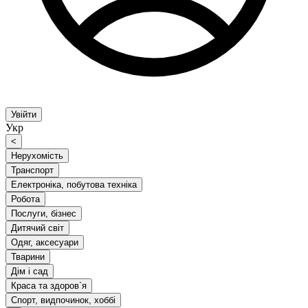
Увійти
Укр
<
Нерухомість
Транспорт
Електроніка, побутова техніка
Робота
Послуги, бізнес
Дитячий світ
Одяг, аксесуари
Тварини
Дім і сад
Краса та здоров`я
Спорт, видпочинок, хоббі