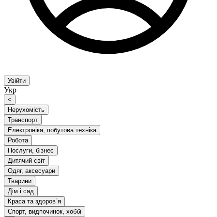
Увійти
Укр
<
Нерухомість
Транспорт
Електроніка, побутова техніка
Робота
Послуги, бізнес
Дитячий світ
Одяг, аксесуари
Тварини
Дім і сад
Краса та здоров`я
Спорт, видпочинок, хоббі