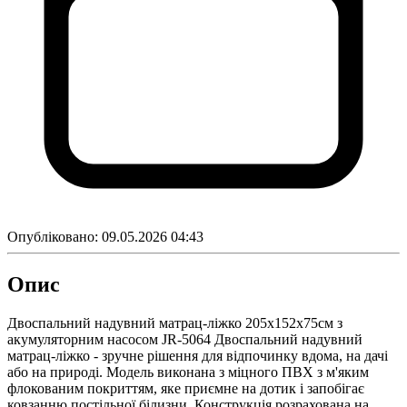
Опубліковано:
09.05.2026 04:43
Опис
Двоспальний надувний матрац-ліжко 205х152х75см з
акумуляторним насосом JR-5064 Двоспальний надувний
матрац-ліжко - зручне рішення для відпочинку вдома, на дачі
або на природі. Модель виконана з міцного ПВХ з м'яким
флокованим покриттям, яке приємне на дотик і запобігає
ковзанню постільної білизни. Конструкція розрахована на