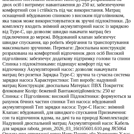
двох осіб і витримує навантаження до 250 кг, забезпечуючи
комфортний сон і стійкість під час використання. Матрац
оснащений вбудованою спинкою з високим підголівником,
яка також може використовуватися як зручні підлокітники. До
комплекту входить знімний акумуляторний насос із зарядкою
від Type-C, що дозволяє швидко накачати матрац без
підключення до мережі. Вбудований клапан забезпечує
швидке спускання, що робить зберігання та транспортування
максимально зручними. Переваги: Двоспальна конструкція:
розрахована на комфортний відпочинок двох осіб Високий
підголівник: забезпечує додаткову підтримку голови та спини
Спинка з підлокітниками: підвищує комфорт під час
відпочинку Акумуляторний насос: дозволяє накачувати
матрац без розетки Зарядка Type-C: зручна та сучасна система
зарядки насоса Характеристики: Тип виробу: надувний
матрац Конструкція: двоспальна Матеріал: ПВХ Покриття:
флоковане Колір: бежевий Вантажопідйомність: 250 кг
Спинка: є Підголівник: високий Підлокітники: формуються за
рахунок бічних частин спинки Тип насоса: вбудований
акумуляторний Тип зарядки насоса: Type-C Насос: знімний
Клапан: вбудований, для швидкого спускання Призначення:
сон та відпочинок вдома, на дачі та на природі Комплектація:
Надувний двоспальний матрац Акумуляторний насос Кабель
для зарядки rabota_prom_2026_03_16t165601.610.png JR5064
Оплата при отриманні через Нову Пошту або Укрпошту У вас