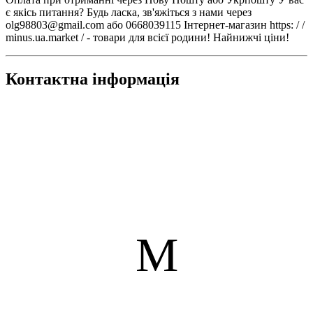
є якісь питання? Будь ласка, зв'яжіться з нами через
olg98803@gmail.com або 0668039115 Інтернет-магазин https: / /
minus.ua.market / - товари для всієї родини! Найнижчі ціни!
Контактна інформація
М