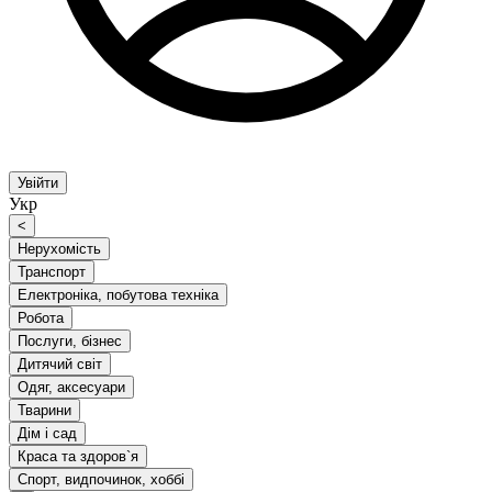
Увійти
Укр
<
Нерухомість
Транспорт
Електроніка, побутова техніка
Робота
Послуги, бізнес
Дитячий світ
Одяг, аксесуари
Тварини
Дім і сад
Краса та здоров`я
Спорт, видпочинок, хоббі