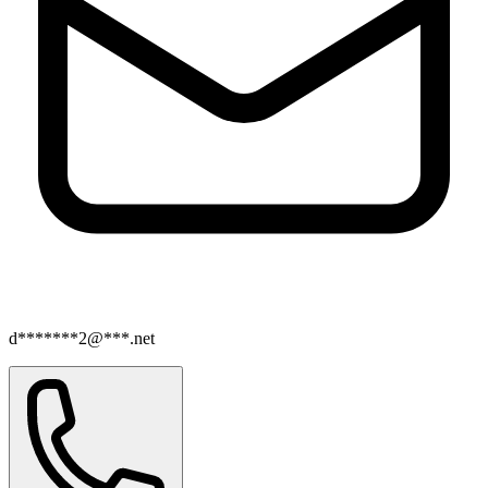
d*******2@***.net