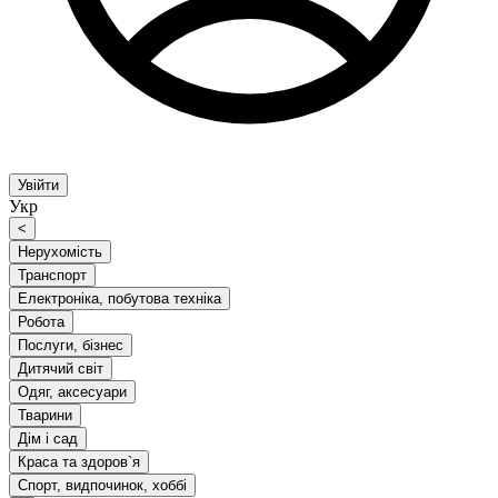
Увійти
Укр
<
Нерухомість
Транспорт
Електроніка, побутова техніка
Робота
Послуги, бізнес
Дитячий світ
Одяг, аксесуари
Тварини
Дім і сад
Краса та здоров`я
Спорт, видпочинок, хоббі