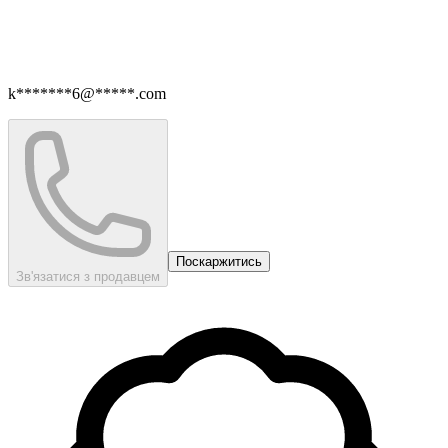
k*******6@*****.com
Поскаржитись
Зв'язатися з продавцем