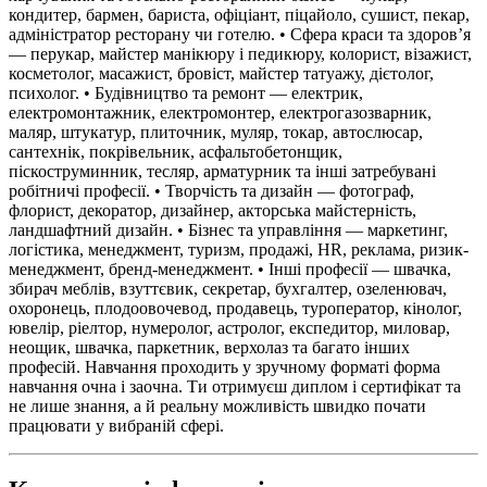
кондитер, бармен, бариста, офіціант, піцайоло, сушист, пекар,
адміністратор ресторану чи готелю. • Сфера краси та здоров’я
— перукар, майстер манікюру і педикюру, колорист, візажист,
косметолог, масажист, бровіст, майстер татуажу, дієтолог,
психолог. • Будівництво та ремонт — електрик,
електромонтажник, електромонтер, електрогазозварник,
маляр, штукатур, плиточник, муляр, токар, автослюсар,
сантехнік, покрівельник, асфальтобетонщик,
піскоструминник, тесляр, арматурник та інші затребувані
робітничі професії. • Творчість та дизайн — фотограф,
флорист, декоратор, дизайнер, акторська майстерність,
ландшафтний дизайн. • Бізнес та управління — маркетинг,
логістика, менеджмент, туризм, продажі, HR, реклама, ризик-
менеджмент, бренд-менеджмент. • Інші професії — швачка,
збирач меблів, взуттєвик, секретар, бухгалтер, озеленювач,
охоронець, плодоовочевод, продавець, туроператор, кінолог,
ювелір, ріелтор, нумеролог, астролог, експедитор, миловар,
неощик, швачка, паркетник, верхолаз та багато інших
професій. Навчання проходить у зручному форматі форма
навчання очна і заочна. Ти отримуєш диплом і сертифікат та
не лише знання, а й реальну можливість швидко почати
працювати у вибраній сфері.