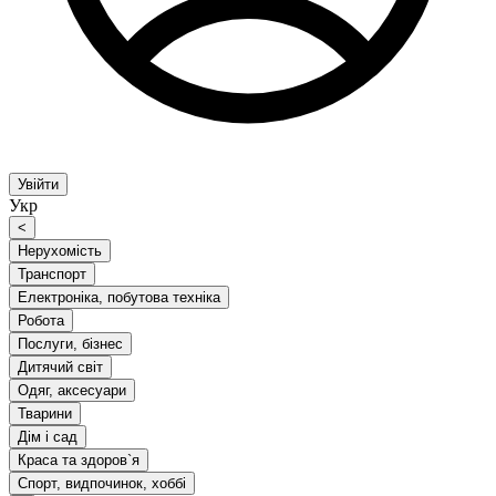
Увійти
Укр
<
Нерухомість
Транспорт
Електроніка, побутова техніка
Робота
Послуги, бізнес
Дитячий світ
Одяг, аксесуари
Тварини
Дім і сад
Краса та здоров`я
Спорт, видпочинок, хоббі