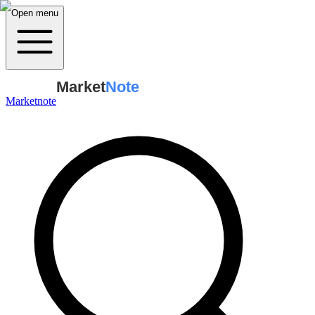
Open menu
Market
Note
Marketnote