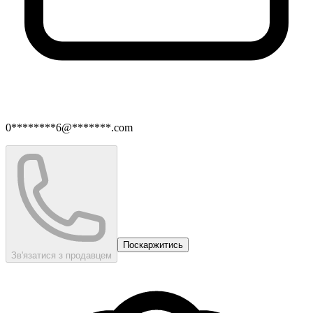
0********6@*******.com
Поскаржитись
Зв'язатися з продавцем