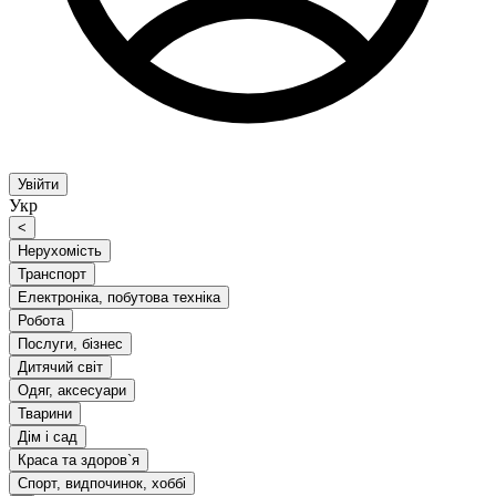
Увійти
Укр
<
Нерухомість
Транспорт
Електроніка, побутова техніка
Робота
Послуги, бізнес
Дитячий світ
Одяг, аксесуари
Тварини
Дім і сад
Краса та здоров`я
Спорт, видпочинок, хоббі