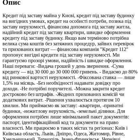
Опис
Кредит під заставу майна у Києві, кредит під заставу будинку
на вигідних умовах, кредит на особисті потреби, позика під
заставу нерухомості, фінансова допомога під заставу житла,
надійний кредит під заставу квартири, швидке оформлення
кредиту під заставу будинку. Якщо вам терміново потрібна
велика сума коштів без затяжних процедур, зайвих перевірок
та прихованих витрат — фінансова компанія "Кредит 112"
пропонує вигідні кредити під заставу нерухомості. Ми
гарантуємо прозорі умови, надійність і швидке оформлення.
Наші переваги: -Видача грошей у день звернення. -Сума
кредиту — від 30 000 до 30 000 000 гривень. - Видаємо до 80%
від ринкової вартості нерухомості. -Фіксована ставка — лише
1,5% на місяць. -Без необхідності надавати довідку про
доходи. -Не потрібні поручителі. -Можна закрити кредит
достроково без штрафів. -Жодних прихованих комісій чи
додаткових витрат. -Рішення ухвалюється протягом 10
хвилин. Ми приймаємо як заставу: -квартири, -приватні
будинки, -нежитлову нерухомість, -земельні ділянки. Для
оформлення потрібен лише мінімальний пакет документів:
паспорт, ідентифікаційний код та документи на право
власності. Ми працюємо в таких містах та регіонах: Київ і
Київська область, Львів, Дніпро, Одеса, Житомир, Рівне,
Хмельницький, Тернопіль, Івано-Франківськ, Чернівці,