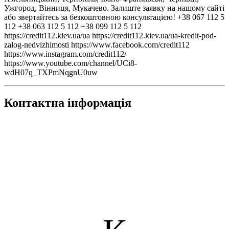
Ужгород, Вінниця, Мукачево. Залиште заявку на нашому сайті
або звертайтесь за безкоштовною консультацією! +38 067 112 5
112 +38 063 112 5 112 +38 099 112 5 112
https://credit112.kiev.ua/ua https://credit112.kiev.ua/ua-kredit-pod-
zalog-nedvizhimosti https://www.facebook.com/credit112
https://www.instagram.com/credit112/
https://www.youtube.com/channel/UCi8-
wdH07q_TXPmNqgnU0uw
Контактна інформація