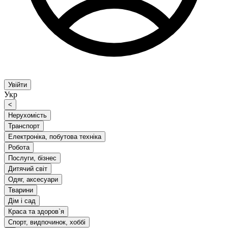
Увійти
Укр
<
Нерухомість
Транспорт
Електроніка, побутова техніка
Робота
Послуги, бізнес
Дитячий світ
Одяг, аксесуари
Тварини
Дім і сад
Краса та здоров`я
Спорт, видпочинок, хоббі