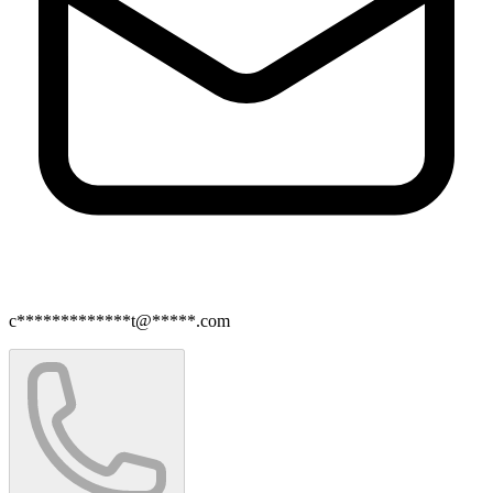
c*************t@*****.com