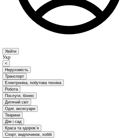
Увійти
Укр
<
Нерухомість
Транспорт
Електроніка, побутова техніка
Робота
Послуги, бізнес
Дитячий світ
Одяг, аксесуари
Тварини
Дім і сад
Краса та здоров`я
Спорт, видпочинок, хоббі