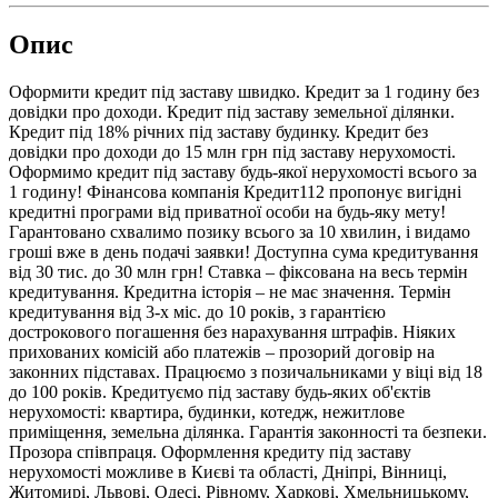
Опис
Оформити кредит під заставу швидко. Кредит за 1 годину без
довідки про доходи. Кредит під заставу земельної ділянки.
Кредит під 18% річних під заставу будинку. Кредит без
довідки про доходи до 15 млн грн під заставу нерухомості.
Оформимо кредит під заставу будь-якої нерухомості всього за
1 годину! Фінансова компанія Кредит112 пропонує вигідні
кредитні програми від приватної особи на будь-яку мету!
Гарантовано схвалимо позику всього за 10 хвилин, і видамо
гроші вже в день подачі заявки! Доступна сума кредитування
від 30 тис. до 30 млн грн! Ставка – фіксована на весь термін
кредитування. Кредитна історія – не має значення. Термін
кредитування від 3-х міс. до 10 років, з гарантією
дострокового погашення без нарахування штрафів. Ніяких
прихованих комісій або платежів – прозорий договір на
законних підставах. Працюємо з позичальниками у віці від 18
до 100 років. Кредитуємо під заставу будь-яких об'єктів
нерухомості: квартира, будинки, котедж, нежитлове
приміщення, земельна ділянка. Гарантія законності та безпеки.
Прозора співпраця. Оформлення кредиту під заставу
нерухомості можливе в Києві та області, Дніпрі, Вінниці,
Житомирі, Львові, Одесі, Рівному, Харкові, Хмельницькому,