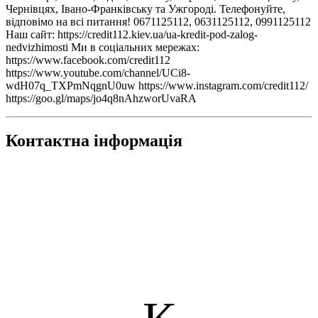
Чернівцях, Івано-Франківську та Ужгороді. Телефонуйте,
відповімо на всі питання! 0671125112, 0631125112, 0991125112
Наш сайт: https://credit112.kiev.ua/ua-kredit-pod-zalog-
nedvizhimosti Ми в соціальних мережах:
https://www.facebook.com/credit112
https://www.youtube.com/channel/UCi8-
wdH07q_TXPmNqgnU0uw https://www.instagram.com/credit112/
https://goo.gl/maps/jo4q8nAhzworUvaRA
Контактна інформація