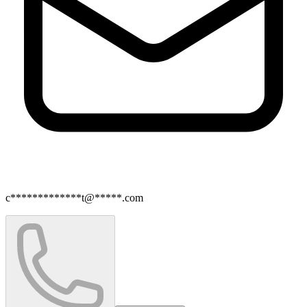
c*************t@*****.com