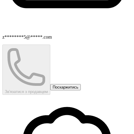
z********5@*****.com
Поскаржитись
Зв'язатися з продавцем