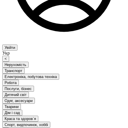
Увійти
Укр
<
Нерухомість
Транспорт
Електроніка, побутова техніка
Робота
Послуги, бізнес
Дитячий світ
Одяг, аксесуари
Тварини
Дім і сад
Краса та здоров`я
Спорт, видпочинок, хоббі