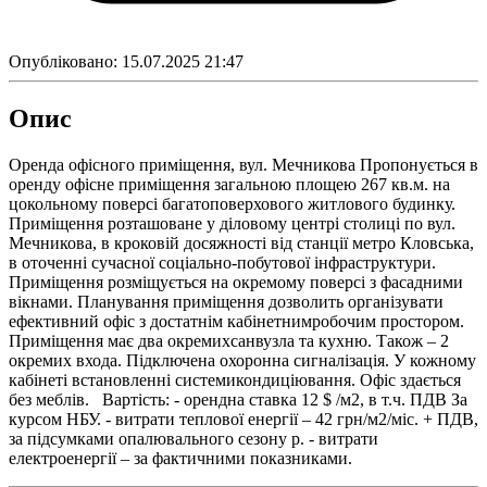
Опубліковано:
15.07.2025 21:47
Опис
Оренда офісного приміщення, вул. Мечникова Пропонується в
оренду офісне приміщення загальною площею 267 кв.м. на
цокольному поверсі багатоповерхового житлового будинку.
Приміщення розташоване у діловому центрі столиці по вул.
Мечникова, в кроковій досяжності від станції метро Кловська,
в оточенні сучасної соціально-побутової інфраструктури.
Приміщення розміщується на окремому поверсі з фасадними
вікнами. Планування приміщення дозволить організувати
ефективний офіс з достатнім кабінетнимробочим простором.
Приміщення має два окремихсанвузла та кухню. Також – 2
окремих входа. Підключена охоронна сигналізація. У кожному
кабінеті встановленні системикондиціювання. Офіс здається
без меблів. Вартість: - орендна ставка 12 $ /м2, в т.ч. ПДВ За
курсом НБУ. - витрати теплової енергії – 42 грн/м2/міс. + ПДВ,
за підсумками опалювального сезону р. - витрати
електроенергії – за фактичними показниками.