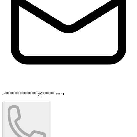
c*************t@*****.com