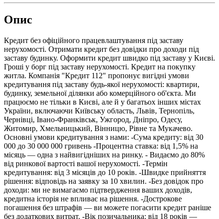
Опис
Кредит без офіційного працевлаштування під заставу
нерухомості. Отримати кредит без довідки про доходи під
заставу будинку. Оформити кредит швидко під заставу у Києві.
Гроші у борг під заставу нерухомості. Кредит на покупку
житла. Компанія "Кредит 112" пропонує вигідні умови
кредитування під заставу будь-якої нерухомості: квартири,
будинку, земельної ділянки або комерційного об'єкта. Ми
працюємо не тільки в Києві, але й у багатьох інших містах
України, включаючи Київську область, Львів, Тернопіль,
Чернівці, Івано-Франківськ, Ужгород, Дніпро, Одесу,
Житомир, Хмельницький, Вінницю, Рівне та Мукачево.
Основні умови кредитування з нами: -Сума кредиту: від 30
000 до 30 000 000 гривень -Процентна ставка: від 1,5% на
місяць — одна з найвигідніших на ринку. - Видаємо до 80%
від ринкової вартості вашої нерухомості. -Термін
кредитування: від 3 місяців до 10 років. -Швидке прийняття
рішення: відповідь на заявку за 10 хвилин. -Без довідок про
доходи: ми не вимагаємо підтвердження ваших доходів,
кредитна історія не впливає на рішення. -Дострокове
погашення без штрафів — ви можете погасити кредит раніше
без додаткових витрат. -Вік позичальника: від 18 років —