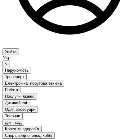
Увійти
Укр
<
Нерухомість
Транспорт
Електроніка, побутова техніка
Робота
Послуги, бізнес
Дитячий світ
Одяг, аксесуари
Тварини
Дім і сад
Краса та здоров`я
Спорт, видпочинок, хоббі