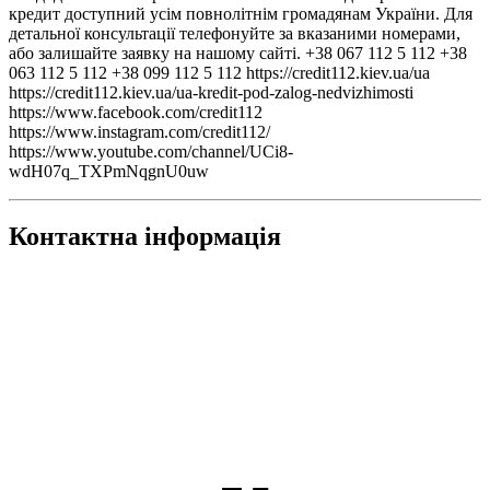
кредит доступний усім повнолітнім громадянам України. Для
детальної консультації телефонуйте за вказаними номерами,
або залишайте заявку на нашому сайті. +38 067 112 5 112 +38
063 112 5 112 +38 099 112 5 112 https://credit112.kiev.ua/ua
https://credit112.kiev.ua/ua-kredit-pod-zalog-nedvizhimosti
https://www.facebook.com/credit112
https://www.instagram.com/credit112/
https://www.youtube.com/channel/UCi8-
wdH07q_TXPmNqgnU0uw
Контактна інформація