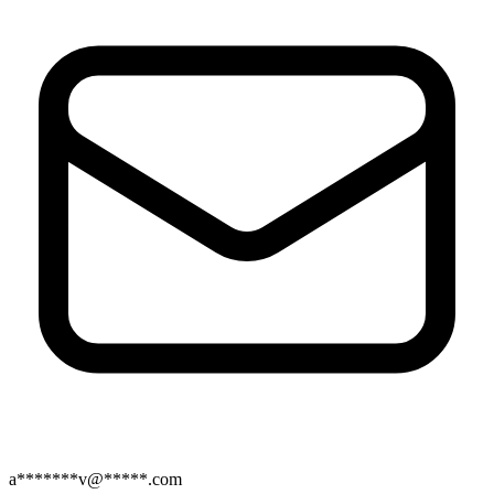
a*******v@*****.com