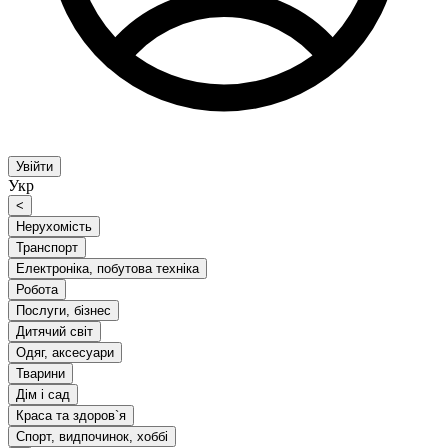
Увійти
Укр
<
Нерухомість
Транспорт
Електроніка, побутова техніка
Робота
Послуги, бізнес
Дитячий світ
Одяг, аксесуари
Тварини
Дім і сад
Краса та здоров`я
Спорт, видпочинок, хоббі