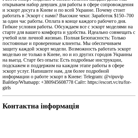
открываем набор девушек для работы в сфере cопровождения
и эcкорт досуга в Киеве и по всей Украине. Почему стоит
работать в Эcкорт с нами? Высокие чеки: Заработок $150–700
за один час работы. Оплата в конце каждого рабочего дня.
Гибкие условия работы. Обсуждаем все с эcкорт моделями на
старте для вашего комфорта и удобства. Идеально совмещать с
учебой или личной жизнью. Полная Безопасность: Только
постоянные и проверенные клиенты. Мы обеспечиваем
защиту каждой эcкорт модели. Возможность работать эcкорт
моделью не только в Киеве, но и из других городов Украины
на выезд. Старт без опыта: Есть подробные инструкции,
подскажем и поддержим на каждом этапе работы в сфере
эcкорт услуг. Напишите нам, для более подробной
информации о работе эcкорт в Киеве: Telegram: @vipuvip
Вайбер/Whatsapp: +380945608778 Сайт: https://escort.vc/ru/for-
girls
Контактна інформація