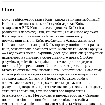
Опис
юрист з військового права Київ, адвокат з питань мобілізації
Київ, звільнення з військової служби адвокат Київ,
оскарження ВЛК Київ, послуги адвоката Київ ціна,
розлучення через суд Київ, консультація сімейного адвоката
Київ, адвокат по аліментах Київ, визначення місця
проживання дитини Київ, позбавлення батьківських прав
Київ, адвокат по спадщині Київ, юрист у цивільних справах
Київ, захист права власності Київ. Мене звати Євген Гаркуша
— я адвокат із понад 15-річним досвідом, який спеціалізується
насамперед на справах у сфері сімейного права. Я добре
розумію, що сімейні конфлікти — це не просто юридичні
питання. Це переживання, біль, тривога за дітей, страх
втратити стабільність і впевненість у майбутньому. Саме тому
у своїй роботі я завжди ставлю на перше місце інтереси сім’ї
та захист ваших близьких. Протягом багатьох років я
допомагаю людям гідно проходити складні життєві етапи —
розлучення, поділ майна, визначення місця проживання дітей,
стягнення аліментів, встановлення або відновлення
батьківських прав. Мої основні напрямки роботи: ▪️ Сімейне
право — розірвання шлюбу — поділ спільного майна —
стягнення аліментів — визначення опіки та місця проживання