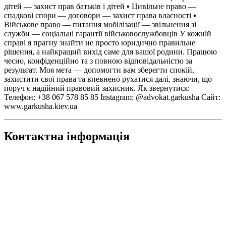
дітей — захист прав батьків і дітей ▪️ Цивільне право —
спадкові спори — договори — захист права власності ▪️
Військове право — питання мобілізації — звільнення зі
служби — соціальні гарантії військовослужбовців У кожній
справі я прагну знайти не просто юридично правильне
рішення, а найкращий вихід саме для вашої родини. Працюю
чесно, конфіденційно та з повною відповідальністю за
результат. Моя мета — допомогти вам зберегти спокій,
захистити свої права та впевнено рухатися далі, знаючи, що
поруч є надійний правовий захисник. Як звернутися:
Телефон: +38 067 578 85 85 Instagram: @advokat.garkusha Сайт:
www.garkusha.kiev.ua
Контактна інформація