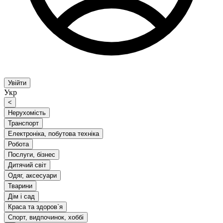
Увійти
Укр
<
Нерухомість
Транспорт
Електроніка, побутова техніка
Робота
Послуги, бізнес
Дитячий світ
Одяг, аксесуари
Тварини
Дім і сад
Краса та здоров`я
Спорт, видпочинок, хоббі