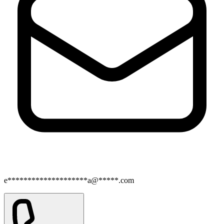
e********************a@*****.com