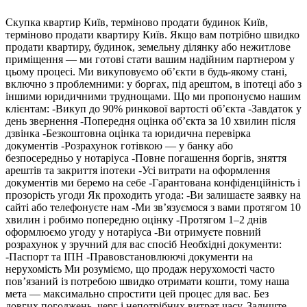
Скупка квартир Київ, терміново продати будинок Київ,
терміново продати квартиру Київ. Якщо вам потрібно швидко
продати квартиру, будинок, земельну ділянку або нежитлове
приміщення — ми готові стати вашим надійним партнером у
цьому процесі. Ми викуповуємо об’єкти в будь-якому стані,
включно з проблемними: у боргах, під арештом, в іпотеці або з
іншими юридичними труднощами. Що ми пропонуємо нашим
клієнтам: -Викуп до 90% ринкової вартості об’єкта -Завдаток у
день звернення -Попередня оцінка об’єкта за 10 хвилин після
дзвінка -Безкоштовна оцінка та юридична перевірка
документів -Розрахунок готівкою — у банку або
безпосередньо у нотаріуса -Повне погашення боргів, зняття
арештів та закриття іпотеки -Усі витрати на оформлення
документів ми беремо на себе -Гарантована конфіденційність і
прозорість угоди Як проходить угода: -Ви залишаєте заявку на
сайті або телефонуєте нам -Ми зв’язуємося з вами протягом 10
хвилин і робимо попередню оцінку -Протягом 1–2 днів
оформлюємо угоду у нотаріуса -Ви отримуєте повний
розрахунок у зручний для вас спосіб Необхідні документи:
-Паспорт та ІПН -Правовстановлюючі документи на
нерухомість Ми розуміємо, що продаж нерухомості часто
пов’язаний із потребою швидко отримати кошти, тому наша
мета — максимально спростити цей процес для вас. Без
довгих погоджень, черг і непотрібних витрат часу. Залиште