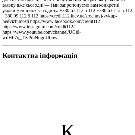
заявку вже сьогодні — і ми запропонуємо вам конкретні
умови менш ніж за годину. +380 67 112 5 112 +380 63 112 5 112
+380 99 112 5 112 https://credit112.kiev.ua/srochnyj-vykup-
nedvizhimosti https://www.facebook.com/credit112
https://www.instagram.com/credit112/
https://www.youtube.com/channel/UCi8-
wdH07q_TXPmNqgnU0uw
Контактна інформація
К