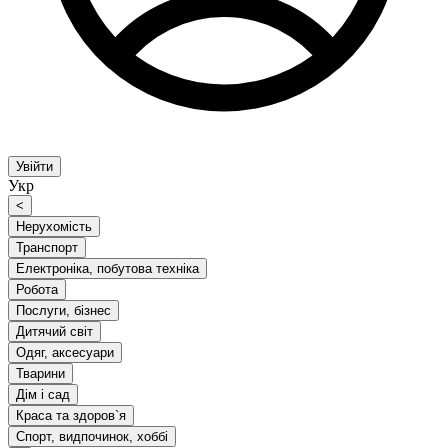
Увійти
Укр
<
Нерухомість
Транспорт
Електроніка, побутова техніка
Робота
Послуги, бізнес
Дитячий світ
Одяг, аксесуари
Тварини
Дім і сад
Краса та здоров`я
Спорт, видпочинок, хоббі