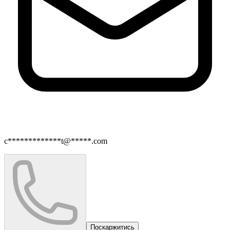
c*************t@*****.com
Поскаржитись