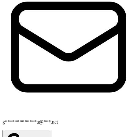
g*************a@***.net