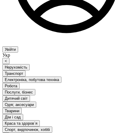
Увійти
Укр
<
Нерухомість
Транспорт
Електроніка, побутова техніка
Робота
Послуги, бізнес
Дитячий світ
Одяг, аксесуари
Тварини
Дім і сад
Краса та здоров`я
Спорт, видпочинок, хоббі