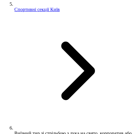
Спортивні секції Київ
Виїзний тир зі стрільбою з лука на свято, корпоратив або