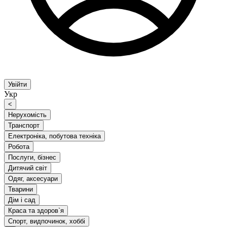
Увійти
Укр
<
Нерухомість
Транспорт
Електроніка, побутова техніка
Робота
Послуги, бізнес
Дитячий світ
Одяг, аксесуари
Тварини
Дім і сад
Краса та здоров`я
Спорт, видпочинок, хоббі