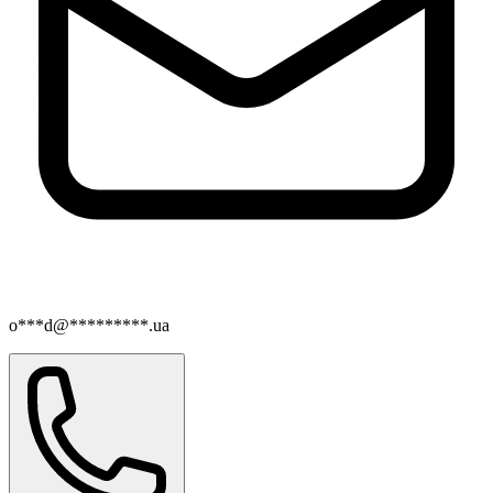
o***d@*********.ua