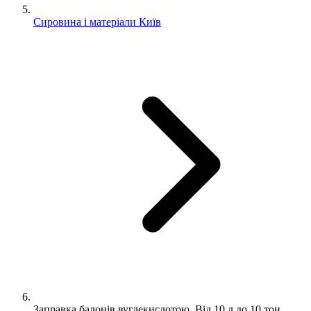
Сировина і матеріали Київ
Заправка балонів вуглекислотою. Від 10 л до 10 тон