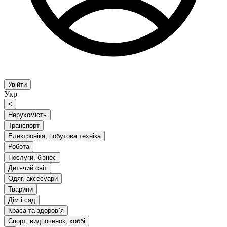
Увійти
Укр
<
Нерухомість
Транспорт
Електроніка, побутова техніка
Робота
Послуги, бізнес
Дитячий світ
Одяг, аксесуари
Тварини
Дім і сад
Краса та здоров`я
Спорт, видпочинок, хоббі