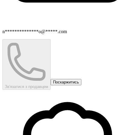
n**************o@*****.com
Поскаржитись
Зв'язатися з продавцем