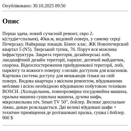
Опубліковано:
30.10.2025 09:50
Опис
Перша здача, новий сучасний ремонт, євро 2-
к(студія+спальня), 40кв.м, видовий поверх, у самому серці
Печерську. Найкраща локація. Бізнес клас. ЖК Новопечерский
квартал 5 (N5). Тверський тупик, 7б. Поруч вся можлива
інфраструктура. Закрита територія, дизайнерські лобі,
ландшафтний дизайн території, паркінг, дитячий майданчик,
охорона. Відеоспостереження прибудинкової території, лобі,
паркінгу та кожного поверху з онлаїн доступом для власників.
Карткова система доступу для мешканців тільки на свій
поверх. Видова квартира з якісним ремонтом, вбудованими
меблями і всією необхідною вбудованою побутовою технікою
BOSCH. (Холодильник, повнорозмірна посудомийна машина,
пральна машина сушильна машина, духова шафа,
мікрохвильова піч, Smart TV 50”, бойлер. Велике двоспальне
ліжко, диван розкладається. Дві великі вбудовані шафи +
технічне приміщення де розташовані пралка, сушка і бойлер.
900 $