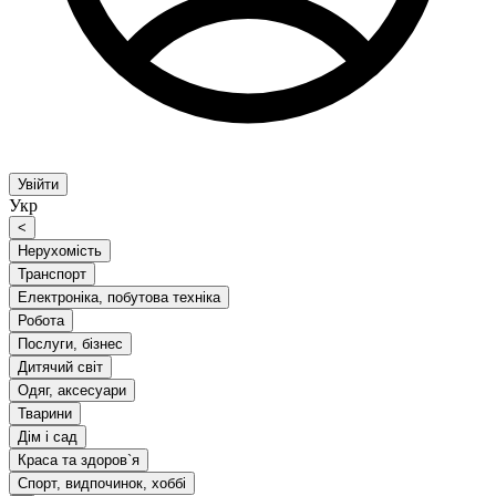
Увійти
Укр
<
Нерухомість
Транспорт
Електроніка, побутова техніка
Робота
Послуги, бізнес
Дитячий світ
Одяг, аксесуари
Тварини
Дім і сад
Краса та здоров`я
Спорт, видпочинок, хоббі